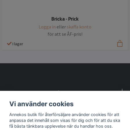
Bricka - Prick
Logga in
eller
skaffa konto
för att se ÅF-pris!
I lager
Detta är en webbsida för återförsäljare
Vi använder cookies
Kontakta oss om du vill bli återförsäljare
Annekos butik för återförsäljare använder cookies för att
anpassa det innehåll som visas för dig och för att du ska
Sociala medier
få bästa tänkbara upplevelse när du handlar hos oss.