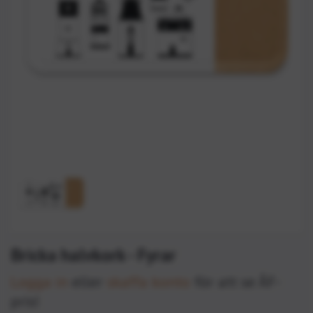
Bricka halvkork - Fyrar
Logga in
eller
skaffa konto
för att se ÅF-
pris!