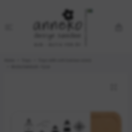
0
Home
Trays
Trays with cork (various sizes)
Bricka halvkork - Fyrar