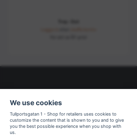
Tray - Dot
Logga in
eller
skaffa konto
för att se ÅF-pris!
About us
We use cookies
Contact
Tullportsgatan 1 - Shop for retailers uses cookies to
customize the content that is shown to you and to give
you the best possible experience when you shop with
Social Media
us.