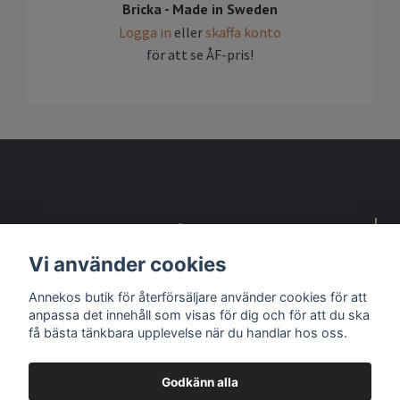
Bricka - Made in Sweden
Logga in
eller
skaffa konto
för att se ÅF-pris!
Detta är en webbsida för återförsäljare
Vi använder cookies
Kontakta oss om du vill bli återförsäljare
Annekos butik för återförsäljare använder cookies för att
anpassa det innehåll som visas för dig och för att du ska
Sociala medier
få bästa tänkbara upplevelse när du handlar hos oss.
Godkänn alla