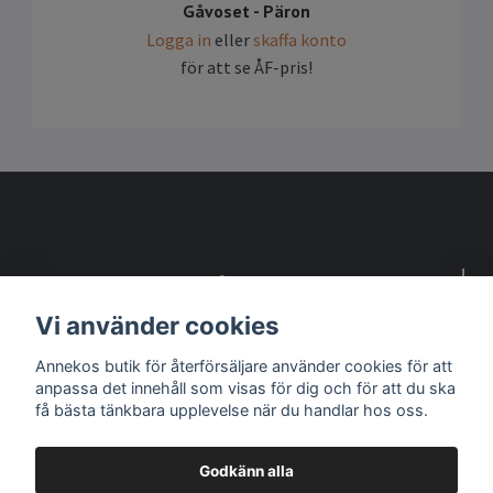
Gåvoset - Päron
Logga in
eller
skaffa konto
för att se ÅF-pris!
Detta är en webbsida för återförsäljare
Vi använder cookies
Kontakta oss om du vill bli återförsäljare
Annekos butik för återförsäljare använder cookies för att
anpassa det innehåll som visas för dig och för att du ska
Sociala medier
få bästa tänkbara upplevelse när du handlar hos oss.
Godkänn alla