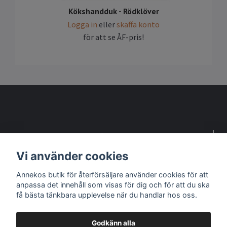
Kökshandduk - Rödklöver
Logga in
eller
skaffa konto
för att se ÅF-pris!
Detta är en webbsida för återförsäljare
Vi använder cookies
Kontakta oss om du vill bli återförsäljare
Annekos butik för återförsäljare använder cookies för att
anpassa det innehåll som visas för dig och för att du ska
Sociala medier
få bästa tänkbara upplevelse när du handlar hos oss.
Godkänn alla