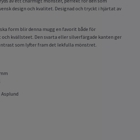
yds av ett charmigt mönster, perfekt för den som
vensk design och kvalitet. Designad och tryckt i hjärtat av
iska form blir denna mugg en favorit både för
och kvällsteet. Den svarta eller silverfärgade kanten ger
ntrast som lyfter fram det lekfulla mönstret.
0 mm
l
i Asplund