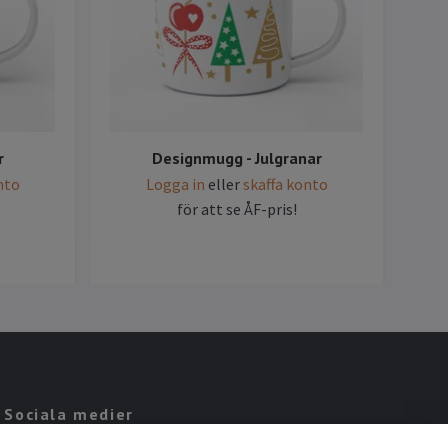
r
Designmugg - Julgranar
nto
Logga in
eller
skaffa konto
för att se ÅF-pris!
Sociala medier