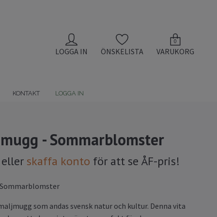
0
LOGGA IN
ÖNSKELISTA
VARUKORG
KONTAKT
LOGGA IN
nmugg - Sommarblomster
eller
skaffa konto
för att se ÅF-pris!
 Sommarblomster
maljmugg som andas svensk natur och kultur. Denna vita