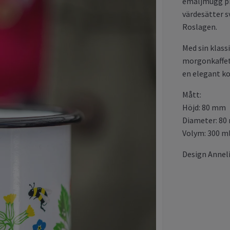
emaljmugg pr
värdesätter s
Roslagen.
Med sin klass
morgonkaffet 
en elegant ko
Mått:
Höjd: 80 mm
Diameter: 8
Volym: 300 m
Design Annel