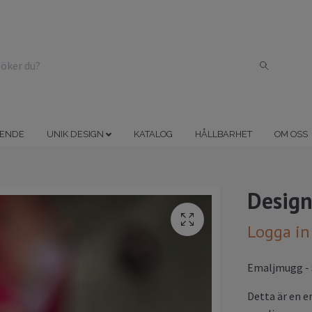
ENDE
UNIK DESIGN
KATALOG
HÅLLBARHET
OM OSS
Desig
Logga in
Emaljmugg -
Detta är en e