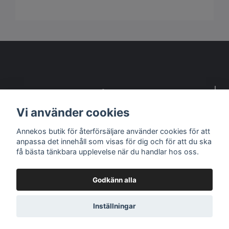
Detta är en webbsida för återförsäljare
Vi använder cookies
Kontakta oss om du vill bli återförsäljare
Annekos butik för återförsäljare använder cookies för att
anpassa det innehåll som visas för dig och för att du ska
Sociala medier
få bästa tänkbara upplevelse när du handlar hos oss.
Godkänn alla
© 2026 B2B Anneko Design - Butik för ÅF
Inställningar