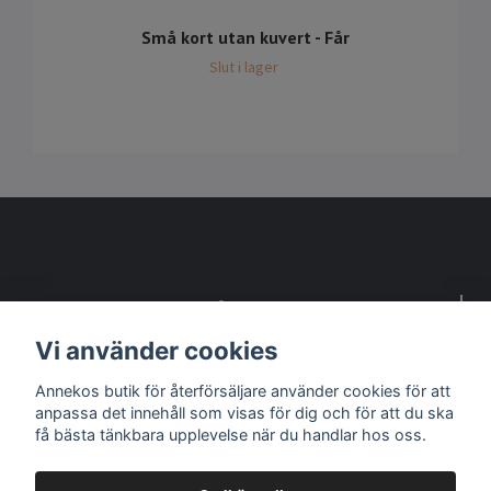
Små kort utan kuvert - Får
Slut i lager
Detta är en webbsida för återförsäljare
Vi använder cookies
Kontakta oss om du vill bli återförsäljare
Annekos butik för återförsäljare använder cookies för att
anpassa det innehåll som visas för dig och för att du ska
Sociala medier
få bästa tänkbara upplevelse när du handlar hos oss.