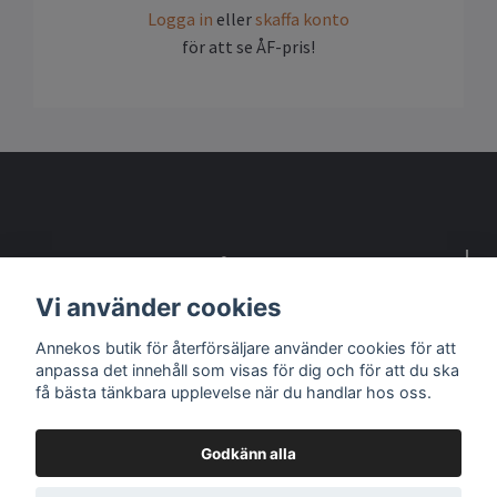
Logga in
eller
skaffa konto
för att se ÅF-pris!
Detta är en webbsida för återförsäljare
Vi använder cookies
Kontakta oss om du vill bli återförsäljare
Annekos butik för återförsäljare använder cookies för att
anpassa det innehåll som visas för dig och för att du ska
Sociala medier
få bästa tänkbara upplevelse när du handlar hos oss.
Godkänn alla