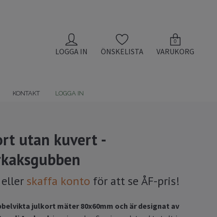
0
LOGGA IN
ÖNSKELISTA
VARUKORG
KONTAKT
LOGGA IN
rt utan kuvert -
rkaksgubben
eller
skaffa konto
för att se ÅF-pris!
belvikta julkort mäter 80x60mm och är designat av