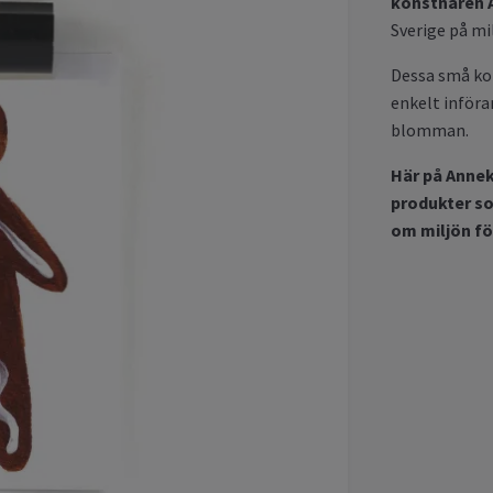
konstnären A
Sverige på mi
Dessa små kon
enkelt införa
blomman.
Här på Annek
produkter s
om miljön för