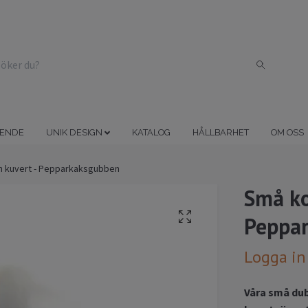
ENDE
UNIK DESIGN
KATALOG
HÅLLBARHET
OM OSS
n kuvert - Pepparkaksgubben
Små ko
Peppa
Logga in
Våra små dub