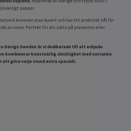
nneli Asplund
, inspirerad av Sverige och tryckt stolt i
ljövänligt papper.
stverk kommer utan kuvert och har ett praktiskt hål för
nde av snöre. Perfekt för att sätta på presenten eller
o Design Sweden är vi dedikerade till att erbjuda
om kombinerar konstnärlig skicklighet med omtanke
 att göra varje stund extra speciell.