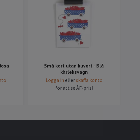
Rosa
Små kort utan kuvert - Blå
Små
kärleksvagn
nto
Logga in
eller
skaffa konto
för att se ÅF-pris!