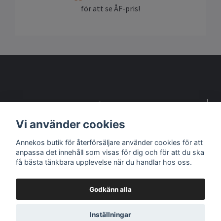
för att se ÅF-pris!
Detta är en webbsida för återförsäljare
Vi använder cookies
Kontakta oss om du vill bli återförsäljare
Annekos butik för återförsäljare använder cookies för att
anpassa det innehåll som visas för dig och för att du ska
Sociala medier
få bästa tänkbara upplevelse när du handlar hos oss.
Godkänn alla
© 2026 B2B Anneko Design - Butik för ÅF
Inställningar