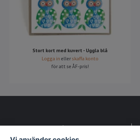
Stort kort med kuvert - Uggla blå
Logga in
eller
skaffa konto
för att se ÅF-pris!
Detta är en webbsida för återförsäljare
Vi använder cookies