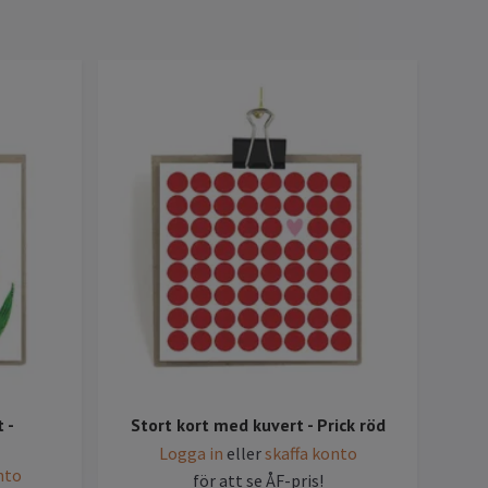
 -
Stort kort med kuvert - Prick röd
Sto
Logga in
eller
skaffa konto
nto
för att se ÅF-pris!