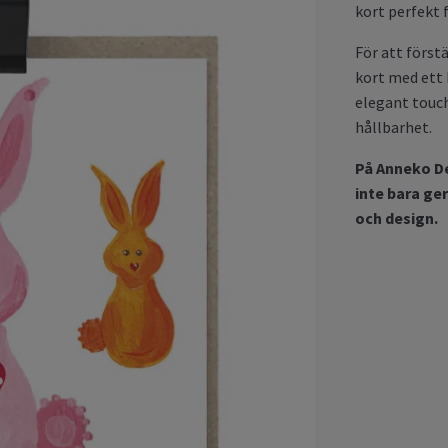
kort perfekt f
För att först
kort med ett 
elegant touch
hållbarhet.
På Anneko De
inte bara ge
och design.