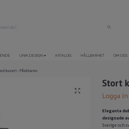
ENDE
UNIK DESIGN
KATALOG
HÅLLBARHET
OM OSS
med kuvert - Påskharen
Stort 
Logga in
Eleganta dub
designade av
Sverige och s