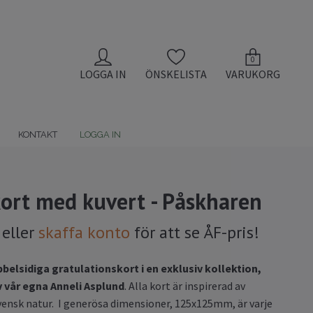
0
LOGGA IN
ÖNSKELISTA
VARUKORG
KONTAKT
LOGGA IN
kort med kuvert - Påskharen
eller
skaffa konto
för att se ÅF-pris!
belsidiga gratulationskort i en exklusiv kollektion,
 vår egna Anneli Asplund
. Alla kort är inspirerad av
vensk natur. I generösa dimensioner, 125x125mm, är varje