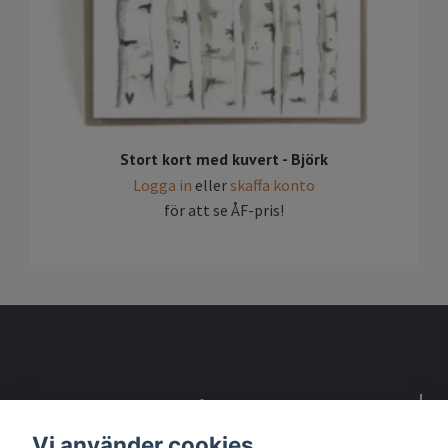
Stort kort med kuvert - Björk
Logga in
eller
skaffa konto
för att se ÅF-pris!
Detta är en webbsida för återförsäljare
Vi använder cookies