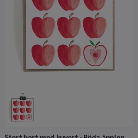
Stort kort med kuvert - Röda äpplen