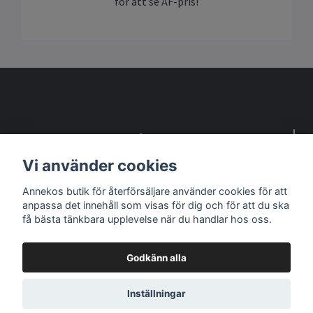
för att se ÅF-pris!
Detta är en webbsida för återförsäljare
Vi använder cookies
Kontakta oss om du vill bli återförsäljare
Annekos butik för återförsäljare använder cookies för att
anpassa det innehåll som visas för dig och för att du ska
Sociala medier
få bästa tänkbara upplevelse när du handlar hos oss.
Godkänn alla
© 2026 B2B Anneko Design - Butik för ÅF
Inställningar