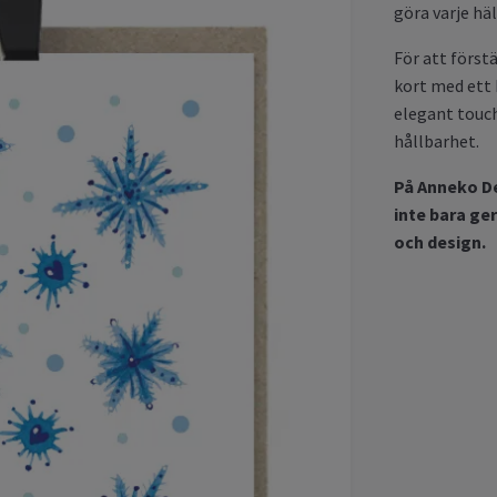
göra varje häl
För att först
kort med ett 
elegant touch
hållbarhet.
På Anneko De
inte bara ge
och design.