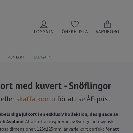
0
LOGGA IN
ÖNSKELISTA
VARUKORG
KONTAKT
LOGGA IN
kort med kuvert - Snöflingor
eller
skaffa konto
för att se ÅF-pris!
belsidiga julkort i en exklusiv kollektion, designade av
eli Asplund
. Alla kort är inspirerad av Sverige och svensk
erösa dimensioner, 125x125mm, är varje kort perfekt för att