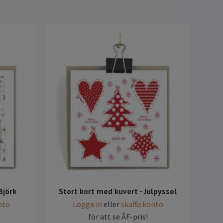
Björk
Stort kort med kuvert - Julpyssel
Sto
nto
Logga in
eller
skaffa konto
för att se ÅF-pris!