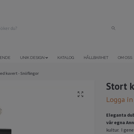
ENDE
UNIK DESIGN
KATALOG
HÅLLBARHET
OM OSS
ed kuvert - Snöflingor
Stort 
Logga in
Eleganta dub
vår egna Ann
kultur. I gen